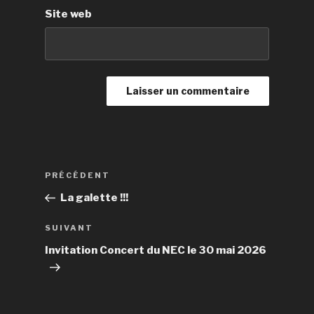
Site web
Navigation
Article
PRÉCÉDENT
de
précédent
La galette !!!
l’article
Article
SUIVANT
suivant
Invitation Concert du NEC le 30 mai 2026